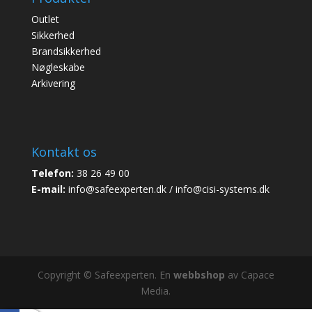
Outlet
Sikkerhed
Brandsikkerhed
Nøgleskabe
Arkivering
Kontakt os
Telefon:
38 26 49 00
E-mail:
info@safeexperten.dk / info@cisi-systems.dk
Copyright © Safeexperten. En
webbshop
av Capace
Media.