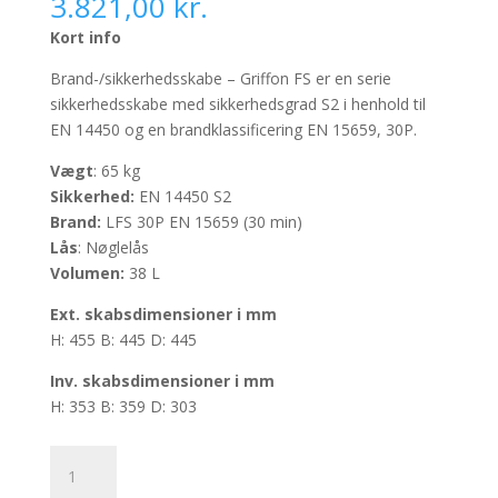
3.821,00
kr.
Kort info
Brand-/sikkerhedsskabe – Griffon FS er en serie
sikkerhedsskabe med sikkerhedsgrad S2 i henhold til
EN 14450 og en brandklassificering EN 15659, 30P.
Vægt
: 65 kg
Sikkerhed:
EN 14450 S2
Brand:
LFS 30P EN 15659 (30 min)
Lås
: Nøglelås
Volumen:
38 L
Ext. skabsdimensioner i mm
H: 455 B: 445 D: 445
Inv.
skabsdimensioner i mm
H: 353 B: 359 D: 303
Brand-/
sikkerhedsskabe