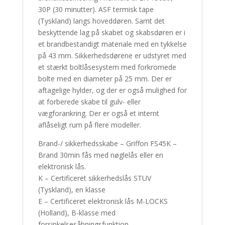
30P (30 minutter).
ASF termisk tape
(Tyskland) langs hoveddøren.
Samt det
beskyttende lag på skabet og skabsdøren er i
et brandbestandigt materiale med en tykkelse
på 43 mm.
Sikkerhedsdørene er udstyret med
et stærkt boltlåsesystem med forkromede
bolte med en diameter på 25 mm.
Der er
aftagelige hylder, og der er også mulighed for
at forberede skabe til gulv- eller
vægforankring.
Der er også et internt
aflåseligt rum på flere modeller.
Brand-/ sikkerhedsskabe – Griffon FS45K –
Brand 30min fås med nøglelås eller en
elektronisk lås.
K – Certificeret sikkerhedslås STUV
(Tyskland), en klasse
E – Certificeret elektronisk lås M-LOCKS
(Holland), B-klasse med
forsinkelsesåbningsfunktion.