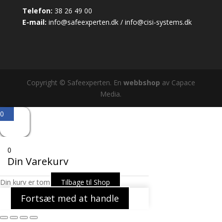
Telefon:
38 26 49 00
E-mail:
info@safeexperten.dk / info@cisi-systems.dk
Copyright © Safeexperten. En
webbshop
av Capace
Media.
0
0
Din Varekurv
Din kurv er tom
Tilbage til Shop
Fortsæt med at handle