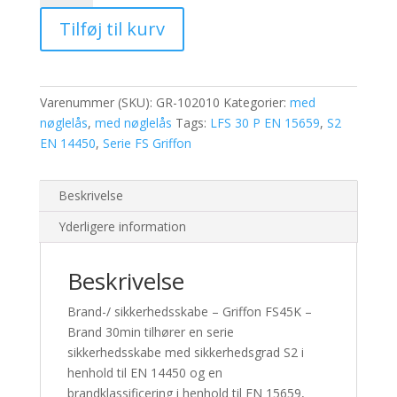
-
Tilføj til kurv
Griffon
FS45K
-
Brand
Varenummer (SKU):
GR-102010
Kategorier:
med
30min
nøglelås
,
med nøglelås
Tags:
LFS 30 P EN 15659
,
S2
antal
EN 14450
,
Serie FS Griffon
Beskrivelse
Yderligere information
Beskrivelse
Brand-/ sikkerhedsskabe – Griffon FS45K –
Brand 30min tilhører en serie
sikkerhedsskabe med sikkerhedsgrad S2 i
henhold til EN 14450 og en
brandklassificering i henhold til EN 15659,