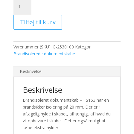
Brandisoleret
dokumentskab
-
Tilføj til kurv
FS153
antal
Varenummer (SKU):
G-2530100
Kategori:
Brandisolerede dokumentskabe
Beskrivelse
Beskrivelse
Brandisoleret dokumentskab – FS153 har en
brandsikker isolering på 20 mm.
Der er 1
aftagelig hylde i skabet, afhængigt af hvad du
vil opbevare i skabet.
Det er også muligt at
købe ekstra hylder.