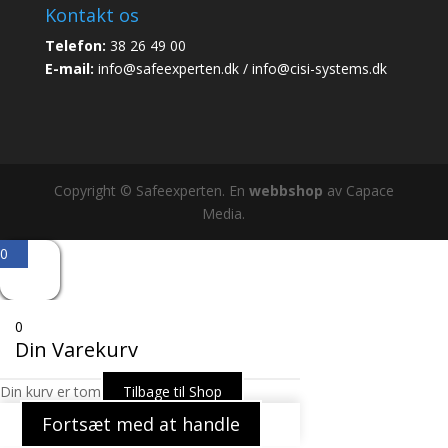
Kontakt os
Telefon:
38 26 49 00
E-mail:
info@safeexperten.dk / info@cisi-systems.dk
Copyright © Safeexperten. En
webbshop
av Capace
Media.
0
0
Din Varekurv
Din kurv er tom
Tilbage til Shop
Fortsæt med at handle