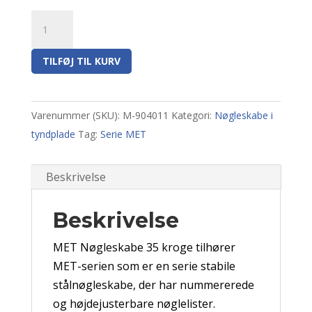
MET
Nøgleskabe
35
TILFØJ TIL KURV
kroge
antal
Varenummer (SKU):
M-904011
Kategori:
Nøgleskabe i
tyndplade
Tag:
Serie MET
Beskrivelse
Beskrivelse
MET Nøgleskabe 35 kroge
tilhører
MET-serien som er en serie stabile
stålnøgleskabe, der har nummererede
og højdejusterbare nøglelister.