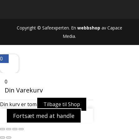
Copyright © Safeexperten. En
webbshop
av Capace
Media.
0
0
Din Varekurv
Din kurv er tom
Tilbage til Shop
Fortsæt med at handle