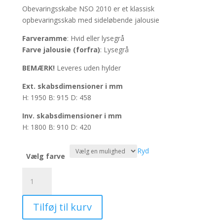
Obevaringsskabe NSO 2010
er et klassisk
opbevaringsskab med sideløbende jalousie
Farveramme
: Hvid eller lysegrå
Farve jalousie (forfra)
: Lysegrå
BEMÆRK!
Leveres uden hylder
Ext.
skabsdimensioner i mm
H: 1950 B: 915 D: 458
Inv.
skabsdimensioner i mm
H: 1800 B: 910 D: 420
Ryd
Vælg farve
Obevaringsskabe
NSO
2010
Tilføj til kurv
antal