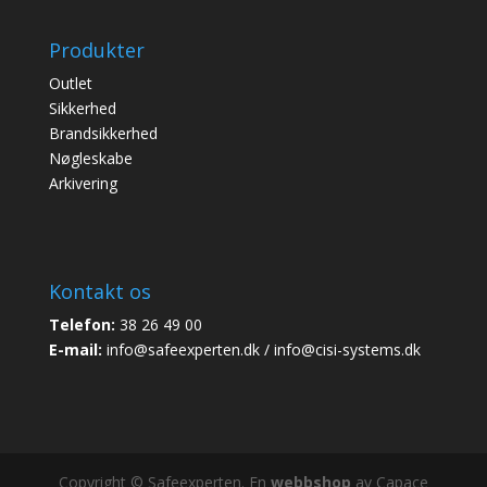
Produkter
Outlet
Sikkerhed
Brandsikkerhed
Nøgleskabe
Arkivering
Kontakt os
Telefon:
38 26 49 00
E-mail:
info@safeexperten.dk / info@cisi-systems.dk
Copyright © Safeexperten. En
webbshop
av Capace