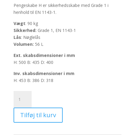
Pengeskabe H er sikkerhedsskabe med Grade 1 i
henhold til EN 1143-1.
Vægt
: 90 kg
Sikkerhed:
Grade 1, EN 1143-1
Lås
: Nøglelås
Volumen:
56 L
Ext. skabsdimensioner i mm
H: 500 B: 435 D: 400
Inv.
skabsdimensioner i mm
H: 453 B: 386 D: 318
Pengeskab
H50K
-
Tilføj til kurv
Volumen:
56L
antal