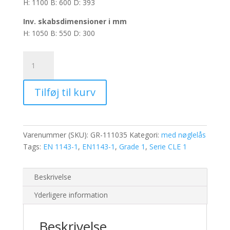
H: 1100 B: 600 D: 393
Inv.
skabsdimensioner i mm
H: 1050 B: 550 D: 300
Pengeskabe
CLE110K
-
Tilføj til kurv
Volumen:
219.3L
antal
Varenummer (SKU):
GR-111035
Kategori:
med nøglelås
Tags:
EN 1143-1
,
EN1143-1
,
Grade 1
,
Serie CLE 1
Beskrivelse
Yderligere information
Beskrivelse