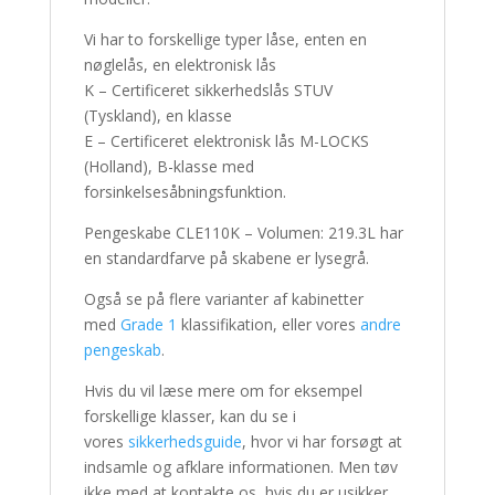
Vi har to forskellige typer låse, enten en
nøglelås, en elektronisk lås
K – Certificeret sikkerhedslås STUV
(Tyskland), en klasse
E – Certificeret elektronisk lås M-LOCKS
(Holland), B-klasse med
forsinkelsesåbningsfunktion.
Pengeskabe CLE110K – Volumen: 219.3L har
en standardfarve på skabene er lysegrå.
Også se på flere varianter af kabinetter
med
Grade 1
klassifikation, eller vores
andre
pengeskab
.
Hvis du vil læse mere om for eksempel
forskellige klasser, kan du se i
vores
sikkerhedsguide
, hvor vi har forsøgt at
indsamle og afklare informationen. Men tøv
ikke med at kontakte os, hvis du er usikker,