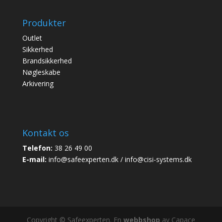
Produkter
Outlet
Sikkerhed
Brandsikkerhed
Nøgleskabe
Arkivering
Kontakt os
Telefon:
38 26 49 00
E-mail:
info@safeexperten.dk / info@cisi-systems.dk
Copyright © Safeexperten. En
webbshop
av Capace