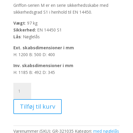
Griffon-serien M er en serie sikkerhedsskabe med
sikkerhedsgrad S1 i henhold til EN 14450.
Vægt
: 97 kg
Sikkerhed:
EN 14450 S1
Lås
: Nøglelås
Ext.
skabsdimensioner i mm
H: 1200 B: 500 D: 400
Inv.
skabsdimensioner i mm
H: 1185 B: 492 D: 345
Sikkerhedsskabe
Griffon
-
Tilføj til kurv
M120K
antal
Varenummer (SKU):
GR-321035
Kategori:
med nøglelås