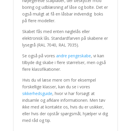
højlegerede stålplader, der beskytter mod
boring og udblæsning af låse og bolte. Det er
også muligt at få en låsbar indvendig boks
på flere modeller.
Skabet fås med enten nøglelås eller
elektronisk lås. Standardfarven på skabene er
lysegrå (RAL 7040, RAL 7035).
Se også på vores
andre pengeskabe
, vi kan
tilbyde dig skabe i flere størrelser, men også
flere klassifikationer.
Hvis du vil læse mere om for eksempel
forskellige klasser, kan du se i vores
sikkerhedsguide
, hvor vi har forsøgt at
indsamle og afklare informationen. Men tøv
ikke med at kontakte os, hvis du er usikker,
eller hvis der opstår spørgsmål, hjælper vi dig
med råd og tip.