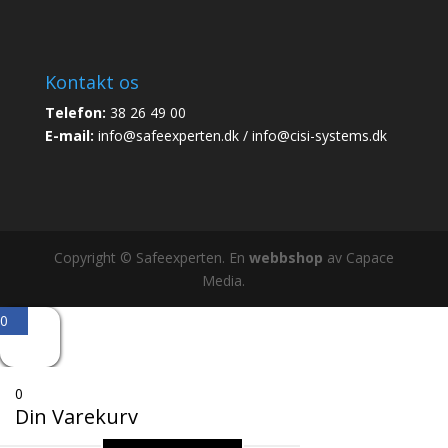
Kontakt os
Telefon:
38 26 49 00
E-mail:
info@safeexperten.dk / info@cisi-systems.dk
Copyright © Safeexperten. En
webbshop
av Capace
Media.
0
0
Din Varekurv