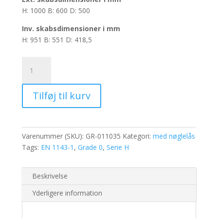
H: 1000 B: 600 D: 500
Inv.
skabsdimensioner i mm
H: 951 B: 551 D: 418,5
Pengeskab
H100K
–
Tilføj til kurv
Volumen:
219L
antal
Varenummer (SKU):
GR-011035
Kategori:
med nøglelås
Tags:
EN 1143-1
,
Grade 0
,
Serie H
Beskrivelse
Yderligere information