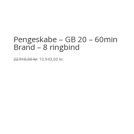
Pengeskabe – GB 20 – 60min
Brand – 8 ringbind
Den
Den
22.910,00
kr.
10.943,00
kr.
oprindelige
aktuelle
pris
pris
var:
er:
22.910,00 kr..
10.943,00 kr..