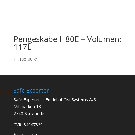
Pengeskabe H80E – Volumen:
117L
11.195,00
kr.
Safe Experten
Safe Experten – En del af Cisi Systems A/S
Mileparken 13
2740 Skovlunde
CVR: 34047820